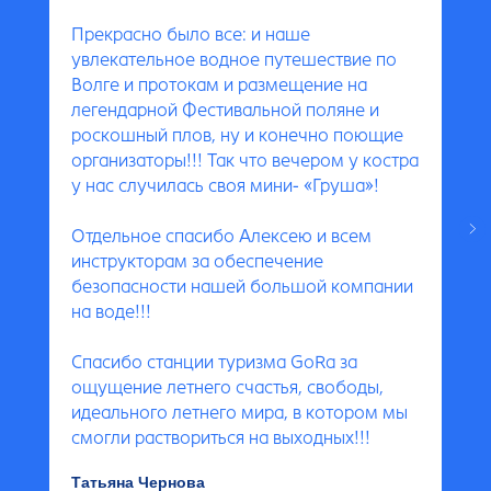
Прекрасно было все: и наше
увлекательное водное путешествие по
Волге и протокам и размещение на
легендарной Фестивальной поляне и
роскошный плов, ну и конечно поющие
организаторы!!! Так что вечером у костра
у нас случилась своя мини- «Груша»!
Отдельное спасибо Алексею и всем
инструкторам за обеспечение
безопасности нашей большой компании
на воде!!!
Спасибо станции туризма GoRа за
ощущение летнего счастья, свободы,
идеального летнего мира, в котором мы
смогли раствориться на выходных!!!
Татьяна Чернова