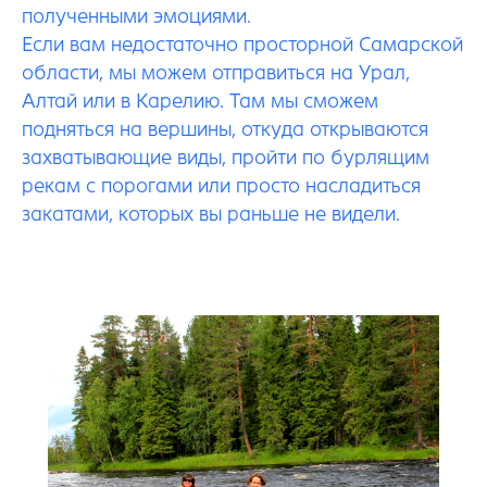
полученными эмоциями.
Если вам недостаточно просторной Самарской
области, мы можем отправиться на Урал,
Алтай или в Карелию. Там мы сможем
подняться на вершины, откуда открываются
захватывающие виды, пройти по бурлящим
рекам с порогами или просто насладиться
закатами, которых вы раньше не видели.