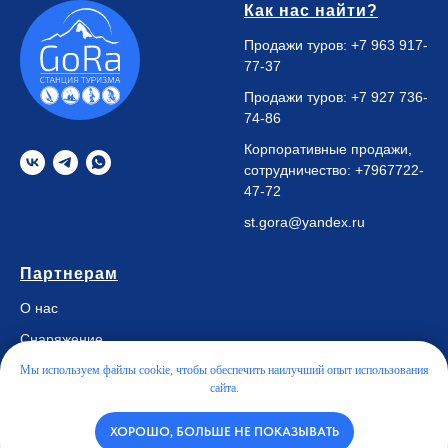
Как нас найти?
Продажи туров:
+7 963 917-
77-37
Продажи туров:
+7 927 736-
74-86
Корпоративные продажи,
сотрудничество:
+7967722-
47-72
st.gora@yandex.ru
Партнерам
О нас
Снаряжение
Вакансии
Мы используем файлы cookie, чтобы обеспечить наилучший опыт использования
сайта.
Контакты
ХОРОШО, БОЛЬШЕ НЕ ПОКАЗЫВАТЬ