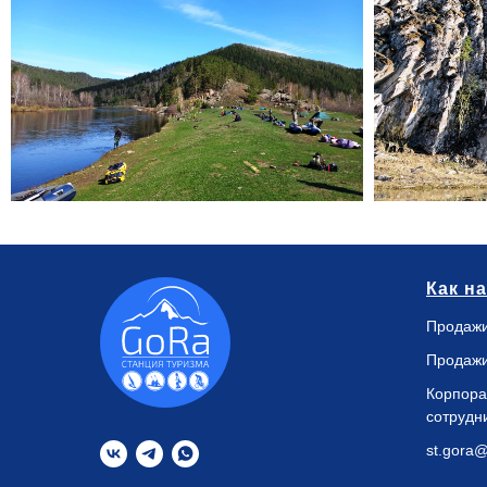
Как н
Продажи
Продажи
Корпора
сотрудн
st.gora